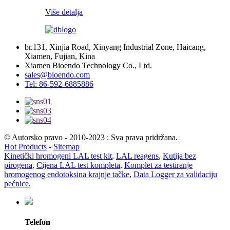
Više detalja
br.131, Xinjia Road, Xinyang Industrial Zone, Haicang,
Xiamen, Fujian, Kina
Xiamen Bioendo Technology Co., Ltd.
sales@bioendo.com
Tel: 86-592-6885886
© Autorsko pravo - 2010-2023 : Sva prava pridržana.
Hot Products
-
Sitemap
Kinetički hromogeni LAL test kit
,
LAL reagens
,
Kutija bez
pirogena
,
Cijena LAL test kompleta
,
Komplet za testiranje
hromogenog endotoksina krajnje tačke
,
Data Logger za validaciju
pećnice
,
Telefon