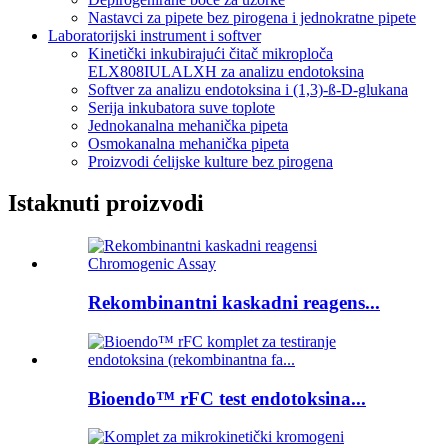
Nastavci za pipete bez pirogena i jednokratne pipete
Laboratorijski instrument i softver
Kinetički inkubirajući čitač mikroploča
ELX808IULALXH za analizu endotoksina
Softver za analizu endotoksina i (1,3)-ß-D-glukana
Serija inkubatora suve toplote
Jednokanalna mehanička pipeta
Osmokanalna mehanička pipeta
Proizvodi ćelijske kulture bez pirogena
Istaknuti proizvodi
Rekombinantni kaskadni reagens...
Bioendo™ rFC test endotoksina...