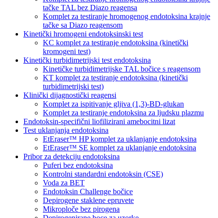
tačke TAL bez Diazo reagensa
Komplet za testiranje hromogenog endotoksina krajnje
tačke sa Diazo reagensom
Kinetički hromogeni endotoksinski test
KC komplet za testiranje endotoksina (kinetički
kromogeni test)
Kinetički turbidimetrijski test endotoksina
Kinetičke turbidimetrijske TAL bočice s reagensom
KT komplet za testiranje endotoksina (kinetički
turbidimetrijski test)
Klinički dijagnostički reagensi
Komplet za ispitivanje gljiva (1,3)-BD-glukan
Komplet za testiranje endotoksina za ljudsku plazmu
Endotoksin-specifični liofilizirani amebocitni lizat
Test uklanjanja endotoksina
EtEraser™ HP komplet za uklanjanje endotoksina
EtEraser™ SE komplet za uklanjanje endotoksina
Pribor za detekciju endotoksina
Puferi bez endotoksina
Kontrolni standardni endotoksin (CSE)
Voda za BET
Endotoksin Challenge bočice
Depirogene staklene epruvete
Mikroploče bez pirogena
Depirogenirane boce za uzorke