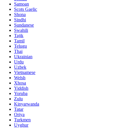
Samoan
Scots Gaelic
Shona
Sindhi
Sundanese
Swahili
Tajik
Tamil
Telugu
Thai
Ukrainian
Urdu
Uzbek
Vietnamese
Welsh
Xhosa
Yiddish
Yoruba
Zulu
Kinyarwanda
Tatar
Oriya
Turkmen
Uyghur