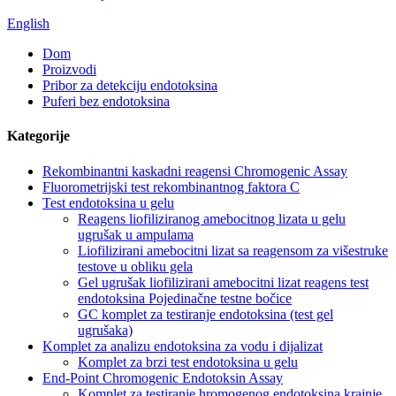
English
Dom
Proizvodi
Pribor za detekciju endotoksina
Puferi bez endotoksina
Kategorije
Rekombinantni kaskadni reagensi Chromogenic Assay
Fluorometrijski test rekombinantnog faktora C
Test endotoksina u gelu
Reagens liofiliziranog amebocitnog lizata u gelu
ugrušak u ampulama
Liofilizirani amebocitni lizat sa reagensom za višestruke
testove u obliku gela
Gel ugrušak liofilizirani amebocitni lizat reagens test
endotoksina Pojedinačne testne bočice
GC komplet za testiranje endotoksina (test gel
ugrušaka)
Komplet za analizu endotoksina za vodu i dijalizat
Komplet za brzi test endotoksina u gelu
End-Point Chromogenic Endotoksin Assay
Komplet za testiranje hromogenog endotoksina krajnje