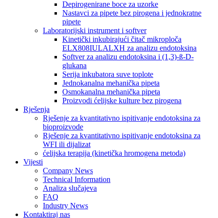
Depirogenirane boce za uzorke
Nastavci za pipete bez pirogena i jednokratne
pipete
Laboratorijski instrument i softver
Kinetički inkubirajući čitač mikroploča
ELX808IULALXH za analizu endotoksina
Softver za analizu endotoksina i (1,3)-ß-D-
glukana
Serija inkubatora suve toplote
Jednokanalna mehanička pipeta
Osmokanalna mehanička pipeta
Proizvodi ćelijske kulture bez pirogena
Rješenja
Rješenje za kvantitativno ispitivanje endotoksina za
bioproizvode
Rješenje za kvantitativno ispitivanje endotoksina za
WFI ili dijalizat
ćelijska terapija (kinetička hromogena metoda)
Vijesti
Company News
Technical Information
Analiza slučajeva
FAQ
Industry News
Kontaktiraj nas