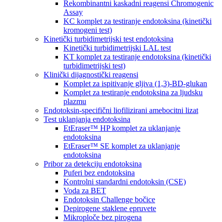
Rekombinantni kaskadni reagensi Chromogenic
Assay
KC komplet za testiranje endotoksina (kinetički
kromogeni test)
Kinetički turbidimetrijski test endotoksina
Kinetički turbidimetrijski LAL test
KT komplet za testiranje endotoksina (kinetički
turbidimetrijski test)
Klinički dijagnostički reagensi
Komplet za ispitivanje gljiva (1,3)-BD-glukan
Komplet za testiranje endotoksina za ljudsku
plazmu
Endotoksin-specifični liofilizirani amebocitni lizat
Test uklanjanja endotoksina
EtEraser™ HP komplet za uklanjanje
endotoksina
EtEraser™ SE komplet za uklanjanje
endotoksina
Pribor za detekciju endotoksina
Puferi bez endotoksina
Kontrolni standardni endotoksin (CSE)
Voda za BET
Endotoksin Challenge bočice
Depirogene staklene epruvete
Mikroploče bez pirogena