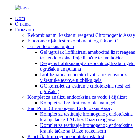
Dom
O nama
Proizvodi
Rekombinantni kaskadni reagensi Chromogenic Assay
Fluorometrijski test rekombinantnog faktora C
Test endotoksina u gelu
Gel ugrušak liofilizirani amebocitni lizat reagens
test endotoksina Pojedinačne testne bočice
Reagens liofiliziranog amebocitnog lizata u gelu
ugrušak u ampulama
Liofilizirani amebocitni lizat sa reagensom za
višestruke testove u obliku gela
GC komplet za testiranje endotoksina (test gel
ugrušaka)
Komplet za analizu endotoksina za vodu i dijalizat
Komplet za brzi test endotoksina u gelu
End-Point Chromogenic Endotoksin Assay
Komplet za testiranje hromogenog endotoksina
krajnje tačke TAL bez Diazo reagensa
Komplet za testiranje hromogenog endotoksina
krajnje tačke sa Diazo reagensom
Kinetički hromogeni endotoksinski test