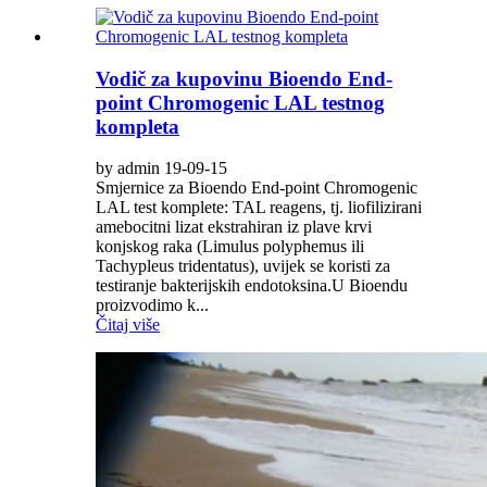
Vodič za kupovinu Bioendo End-
point Chromogenic LAL testnog
kompleta
by admin 19-09-15
Smjernice za Bioendo End-point Chromogenic
LAL test komplete: TAL reagens, tj. liofilizirani
amebocitni lizat ekstrahiran iz plave krvi
konjskog raka (Limulus polyphemus ili
Tachypleus tridentatus), uvijek se koristi za
testiranje bakterijskih endotoksina.U Bioendu
proizvodimo k...
Čitaj više