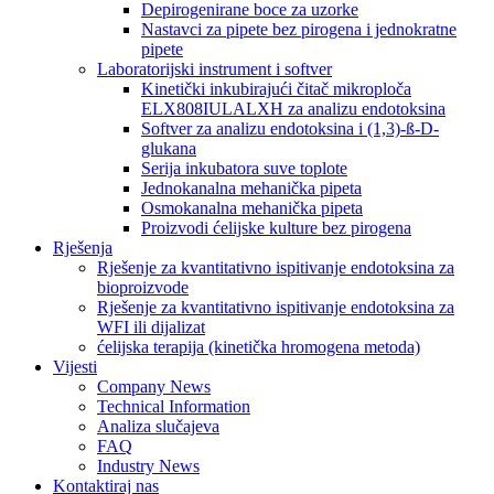
Depirogenirane boce za uzorke
Nastavci za pipete bez pirogena i jednokratne
pipete
Laboratorijski instrument i softver
Kinetički inkubirajući čitač mikroploča
ELX808IULALXH za analizu endotoksina
Softver za analizu endotoksina i (1,3)-ß-D-
glukana
Serija inkubatora suve toplote
Jednokanalna mehanička pipeta
Osmokanalna mehanička pipeta
Proizvodi ćelijske kulture bez pirogena
Rješenja
Rješenje za kvantitativno ispitivanje endotoksina za
bioproizvode
Rješenje za kvantitativno ispitivanje endotoksina za
WFI ili dijalizat
ćelijska terapija (kinetička hromogena metoda)
Vijesti
Company News
Technical Information
Analiza slučajeva
FAQ
Industry News
Kontaktiraj nas