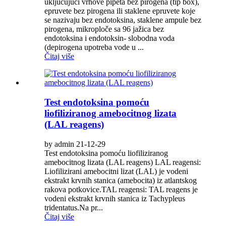
uključujući vrhove pipeta bez pirogena (tip box),
epruvete bez pirogena ili staklene epruvete koje
se nazivaju bez endotoksina, staklene ampule bez
pirogena, mikroploče sa 96 jažica bez
endotoksina i endotoksin- slobodna voda
(depirogena upotreba vode u ...
Čitaj više
Test endotoksina pomoću
liofiliziranog amebocitnog lizata
(LAL reagens)
by admin 21-12-29
Test endotoksina pomoću liofiliziranog
amebocitnog lizata (LAL reagens) LAL reagensi:
Liofilizirani amebocitni lizat (LAL) je vodeni
ekstrakt krvnih stanica (amebocita) iz atlantskog
rakova potkovice.TAL reagensi: TAL reagens je
vodeni ekstrakt krvnih stanica iz Tachypleus
tridentatus.Na pr...
Čitaj više