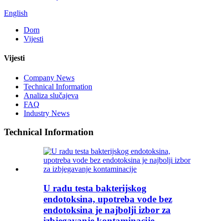
English
Dom
Vijesti
Vijesti
Company News
Technical Information
Analiza slučajeva
FAQ
Industry News
Technical Information
U radu testa bakterijskog
endotoksina, upotreba vode bez
endotoksina je najbolji izbor za
izbjegavanje kontaminacije