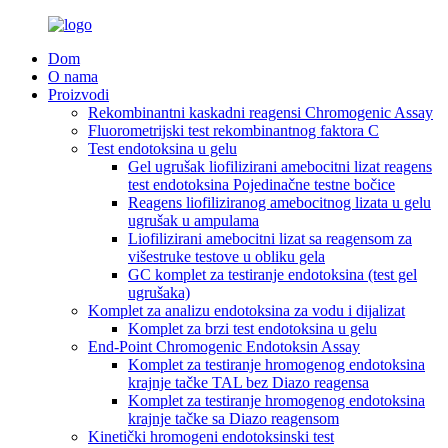
Dom
O nama
Proizvodi
Rekombinantni kaskadni reagensi Chromogenic Assay
Fluorometrijski test rekombinantnog faktora C
Test endotoksina u gelu
Gel ugrušak liofilizirani amebocitni lizat reagens
test endotoksina Pojedinačne testne bočice
Reagens liofiliziranog amebocitnog lizata u gelu
ugrušak u ampulama
Liofilizirani amebocitni lizat sa reagensom za
višestruke testove u obliku gela
GC komplet za testiranje endotoksina (test gel
ugrušaka)
Komplet za analizu endotoksina za vodu i dijalizat
Komplet za brzi test endotoksina u gelu
End-Point Chromogenic Endotoksin Assay
Komplet za testiranje hromogenog endotoksina
krajnje tačke TAL bez Diazo reagensa
Komplet za testiranje hromogenog endotoksina
krajnje tačke sa Diazo reagensom
Kinetički hromogeni endotoksinski test