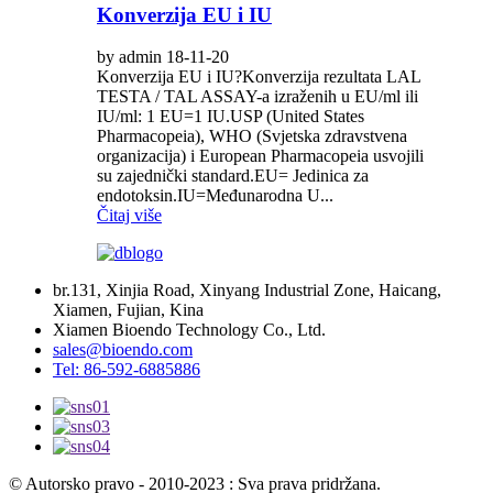
Konverzija EU i IU
by admin 18-11-20
Konverzija EU i IU?Konverzija rezultata LAL
TESTA / TAL ASSAY-a izraženih u EU/ml ili
IU/ml: 1 EU=1 IU.USP (United States
Pharmacopeia), WHO (Svjetska zdravstvena
organizacija) i European Pharmacopeia usvojili
su zajednički standard.EU= Jedinica za
endotoksin.IU=Međunarodna U...
Čitaj više
br.131, Xinjia Road, Xinyang Industrial Zone, Haicang,
Xiamen, Fujian, Kina
Xiamen Bioendo Technology Co., Ltd.
sales@bioendo.com
Tel: 86-592-6885886
© Autorsko pravo - 2010-2023 : Sva prava pridržana.