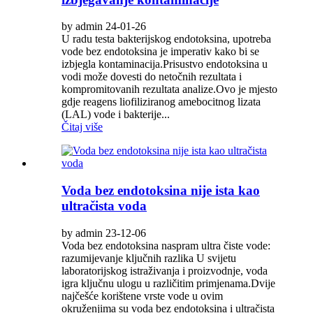
by admin 24-01-26
U radu testa bakterijskog endotoksina, upotreba
vode bez endotoksina je imperativ kako bi se
izbjegla kontaminacija.Prisustvo endotoksina u
vodi može dovesti do netočnih rezultata i
kompromitovanih rezultata analize.Ovo je mjesto
gdje reagens liofiliziranog amebocitnog lizata
(LAL) vode i bakterije...
Čitaj više
Voda bez endotoksina nije ista kao
ultračista voda
by admin 23-12-06
Voda bez endotoksina naspram ultra čiste vode:
razumijevanje ključnih razlika U svijetu
laboratorijskog istraživanja i proizvodnje, voda
igra ključnu ulogu u različitim primjenama.Dvije
najčešće korištene vrste vode u ovim
okruženjima su voda bez endotoksina i ultračista