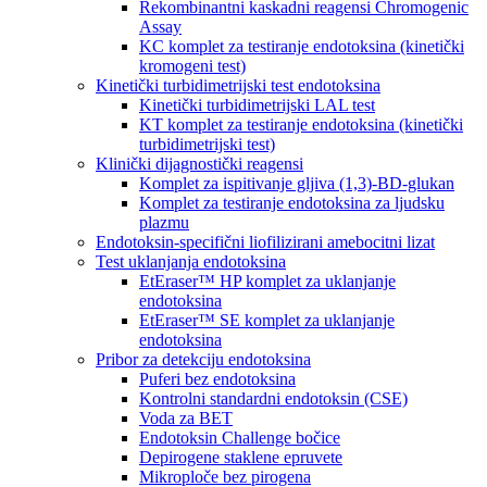
Rekombinantni kaskadni reagensi Chromogenic
Assay
KC komplet za testiranje endotoksina (kinetički
kromogeni test)
Kinetički turbidimetrijski test endotoksina
Kinetički turbidimetrijski LAL test
KT komplet za testiranje endotoksina (kinetički
turbidimetrijski test)
Klinički dijagnostički reagensi
Komplet za ispitivanje gljiva (1,3)-BD-glukan
Komplet za testiranje endotoksina za ljudsku
plazmu
Endotoksin-specifični liofilizirani amebocitni lizat
Test uklanjanja endotoksina
EtEraser™ HP komplet za uklanjanje
endotoksina
EtEraser™ SE komplet za uklanjanje
endotoksina
Pribor za detekciju endotoksina
Puferi bez endotoksina
Kontrolni standardni endotoksin (CSE)
Voda za BET
Endotoksin Challenge bočice
Depirogene staklene epruvete
Mikroploče bez pirogena