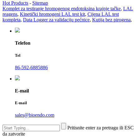
Hot Products
-
Sitemap
Komplet za testiranje hromogenog endotoksina krajnje tačke
,
LAL
reagens
,
Kinetički hromogeni LAL test kit
,
Cijena LAL test
kompleta
,
Data Logger za validaciju pećnice
,
Kutija bez pirogena
,
Telefon
Tel
86-592-6885886
E-mail
E-mail
sales@bioendo.com
Pritisnite enter za pretragu ili ESC
da zatvorite