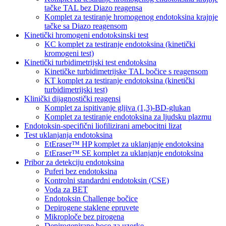
tačke TAL bez Diazo reagensa
Komplet za testiranje hromogenog endotoksina krajnje
tačke sa Diazo reagensom
Kinetički hromogeni endotoksinski test
KC komplet za testiranje endotoksina (kinetički
kromogeni test)
Kinetički turbidimetrijski test endotoksina
Kinetičke turbidimetrijske TAL bočice s reagensom
KT komplet za testiranje endotoksina (kinetički
turbidimetrijski test)
Klinički dijagnostički reagensi
Komplet za ispitivanje gljiva (1,3)-BD-glukan
Komplet za testiranje endotoksina za ljudsku plazmu
Endotoksin-specifični liofilizirani amebocitni lizat
Test uklanjanja endotoksina
EtEraser™ HP komplet za uklanjanje endotoksina
EtEraser™ SE komplet za uklanjanje endotoksina
Pribor za detekciju endotoksina
Puferi bez endotoksina
Kontrolni standardni endotoksin (CSE)
Voda za BET
Endotoksin Challenge bočice
Depirogene staklene epruvete
Mikroploče bez pirogena
Depirogenirane boce za uzorke