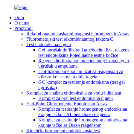
Dom
O nama
Proizvodi
Rekombinantni kaskadni reagensi Chromogenic Assay
Fluorometrijski test rekombinantnog faktora C
Test endotoksina u gelu
Gel ugrušak liofilizirani amebocitni lizat reagens
test endotoksina Pojedinačne testne bočice
Reagens liofiliziranog amebocitnog lizata u gelu
ugrušak u ampulama
Liofilizirani amebocitni lizat sa reagensom za
višestruke testove u obliku gela
GC komplet za testiranje endotoksina (test gel
ugrušaka)
Komplet za analizu endotoksina za vodu i dijalizat
Komplet za brzi test endotoksina u gelu
End-Point Chromogenic Endotoksin Assay
Komplet za testiranje hromogenog endotoksina
krajnje tačke TAL bez Diazo reagensa
Komplet za testiranje hromogenog endotoksina
krajnje tačke sa Diazo reagensom
Kinetički hromogeni endotoksinski test