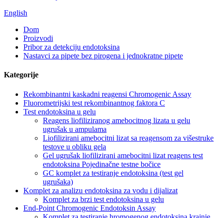
English
Dom
Proizvodi
Pribor za detekciju endotoksina
Nastavci za pipete bez pirogena i jednokratne pipete
Kategorije
Rekombinantni kaskadni reagensi Chromogenic Assay
Fluorometrijski test rekombinantnog faktora C
Test endotoksina u gelu
Reagens liofiliziranog amebocitnog lizata u gelu
ugrušak u ampulama
Liofilizirani amebocitni lizat sa reagensom za višestruke
testove u obliku gela
Gel ugrušak liofilizirani amebocitni lizat reagens test
endotoksina Pojedinačne testne bočice
GC komplet za testiranje endotoksina (test gel
ugrušaka)
Komplet za analizu endotoksina za vodu i dijalizat
Komplet za brzi test endotoksina u gelu
End-Point Chromogenic Endotoksin Assay
Komplet za testiranje hromogenog endotoksina krajnje