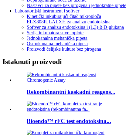
Nastavci za pipete bez pirogena i jednokratne pipete
Laboratorijski instrument i softver
Kinetički inkubirajući čitač mikroploča
ELX808IULALXH za analizu endotoksina
Softver za analizu endotoksina i (1,3)-ß-D-glukana
Serija inkubatora suve toplote
Jednokanalna mehanička pipeta
Osmokanalna mehanička pipeta
Proizvodi ćelijske kulture bez pirogena
Istaknuti proizvodi
Rekombinantni kaskadni reagens...
Bioendo™ rFC test endotoksina...