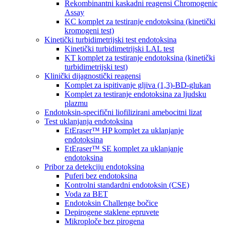
Rekombinantni kaskadni reagensi Chromogenic
Assay
KC komplet za testiranje endotoksina (kinetički
kromogeni test)
Kinetički turbidimetrijski test endotoksina
Kinetički turbidimetrijski LAL test
KT komplet za testiranje endotoksina (kinetički
turbidimetrijski test)
Klinički dijagnostički reagensi
Komplet za ispitivanje gljiva (1,3)-BD-glukan
Komplet za testiranje endotoksina za ljudsku
plazmu
Endotoksin-specifični liofilizirani amebocitni lizat
Test uklanjanja endotoksina
EtEraser™ HP komplet za uklanjanje
endotoksina
EtEraser™ SE komplet za uklanjanje
endotoksina
Pribor za detekciju endotoksina
Puferi bez endotoksina
Kontrolni standardni endotoksin (CSE)
Voda za BET
Endotoksin Challenge bočice
Depirogene staklene epruvete
Mikroploče bez pirogena