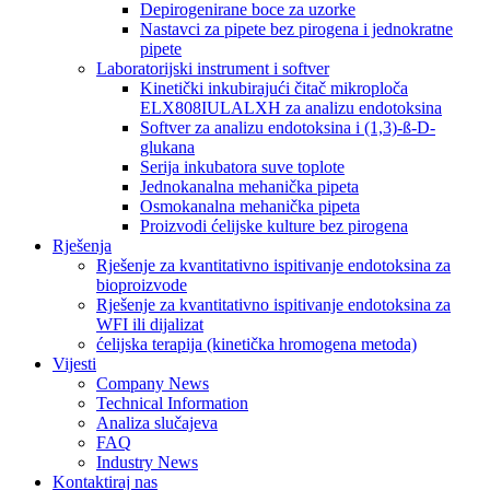
Depirogenirane boce za uzorke
Nastavci za pipete bez pirogena i jednokratne
pipete
Laboratorijski instrument i softver
Kinetički inkubirajući čitač mikroploča
ELX808IULALXH za analizu endotoksina
Softver za analizu endotoksina i (1,3)-ß-D-
glukana
Serija inkubatora suve toplote
Jednokanalna mehanička pipeta
Osmokanalna mehanička pipeta
Proizvodi ćelijske kulture bez pirogena
Rješenja
Rješenje za kvantitativno ispitivanje endotoksina za
bioproizvode
Rješenje za kvantitativno ispitivanje endotoksina za
WFI ili dijalizat
ćelijska terapija (kinetička hromogena metoda)
Vijesti
Company News
Technical Information
Analiza slučajeva
FAQ
Industry News
Kontaktiraj nas