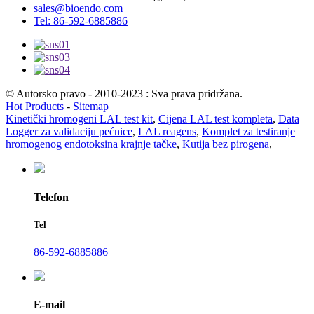
sales@bioendo.com
Tel: 86-592-6885886
© Autorsko pravo - 2010-2023 : Sva prava pridržana.
Hot Products
-
Sitemap
Kinetički hromogeni LAL test kit
,
Cijena LAL test kompleta
,
Data
Logger za validaciju pećnice
,
LAL reagens
,
Komplet za testiranje
hromogenog endotoksina krajnje tačke
,
Kutija bez pirogena
,
Telefon
Tel
86-592-6885886
E-mail